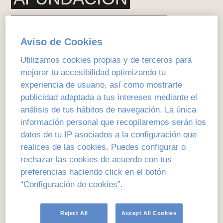
DE INVESTIGACIÓN EDUCATIVA
Aviso de Cookies
Con la voluntad de
impulsar la educación
como
Utilizamos cookies propias y de terceros para
materia científica, capaz de contribuir muy
mejorar tu accesibilidad optimizando tu
significativamente al desarrollo de las personas
experiencia de usuario, así como mostrarte
y de las sociedades, y con la de fomentar el
publicidad adaptada a tus intereses mediante el
pensamiento en la práctica educativa, en todos
análisis de tus hábitos de navegación. La única
sus niveles y modalidades (tanto formales como
información personal que recopilaremos serán los
no formales), Afundación convoca la segunda
edición del
«Premio Internacional Afundación
datos de tu IP asociados a la configuración que
de Investigación Educativa»
.
realices de las cookies. Puedes configurar o
rechazar las cookies de acuerdo con tus
preferencias haciendo click en el botón
“Configuración de cookies”.
ver bases completas
Reject All
Accept All Cookies